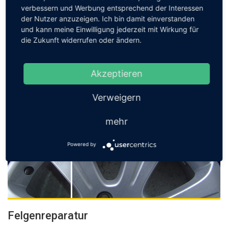
verbessern und Werbung entsprechend der Interessen
der Nutzer anzuzeigen. Ich bin damit einverstanden
Kratzer- & Dellenentfernung
und kann meine Einwilligung jederzeit mit Wirkung für
die Zukunft widerrufen oder ändern.
Wir entfernen Kratzer und Dellen im Innen- und Aussenbereich
Ihres KFZ. In der Regel dauert dies nur einen Arbeitstag und
steigert den Wert Ihres Wagens.
Akzeptieren
Jetzt anfragen
Verweigern
mehr
Powered by
Felgenreparatur