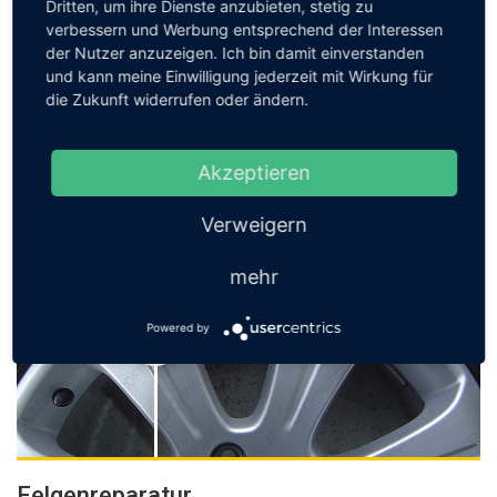
Dritten, um ihre Dienste anzubieten, stetig zu
verbessern und Werbung entsprechend der Interessen
der Nutzer anzuzeigen. Ich bin damit einverstanden
Kratzer- & Dellenentfernung
und kann meine Einwilligung jederzeit mit Wirkung für
die Zukunft widerrufen oder ändern.
Wir entfernen Kratzer und Dellen im Innen- und Aussenbereich
Ihres KFZ. In der Regel dauert dies nur einen Arbeitstag und
steigert den Wert Ihres Wagens.
Akzeptieren
Jetzt anfragen
Verweigern
mehr
Powered by
Felgenreparatur