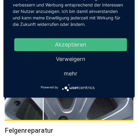
verbessern und Werbung entsprechend der Interessen
der Nutzer anzuzeigen. Ich bin damit einverstanden
Kratzer- & Dellenentfernung
und kann meine Einwilligung jederzeit mit Wirkung für
die Zukunft widerrufen oder ändern.
Wir entfernen Kratzer und Dellen im Innen- und Aussenbereich
Ihres KFZ. In der Regel dauert dies nur einen Arbeitstag und
steigert den Wert Ihres Wagens.
Akzeptieren
Jetzt anfragen
Verweigern
mehr
Powered by
Felgenreparatur