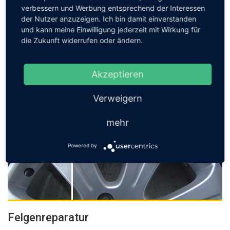
verbessern und Werbung entsprechend der Interessen
der Nutzer anzuzeigen. Ich bin damit einverstanden
Kratzer- & Dellenentfernung
und kann meine Einwilligung jederzeit mit Wirkung für
die Zukunft widerrufen oder ändern.
Wir entfernen Kratzer und Dellen im Innen- und Aussenbereich
Ihres KFZ. In der Regel dauert dies nur einen Arbeitstag und
steigert den Wert Ihres Wagens.
Akzeptieren
Jetzt anfragen
Verweigern
mehr
Powered by
Felgenreparatur