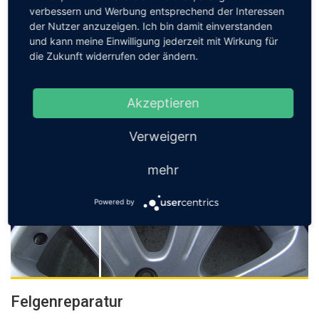
verbessern und Werbung entsprechend der Interessen
der Nutzer anzuzeigen. Ich bin damit einverstanden
Kratzer- & Dellenentfernung
und kann meine Einwilligung jederzeit mit Wirkung für
die Zukunft widerrufen oder ändern.
Wir entfernen Kratzer und Dellen im Innen- und Aussenbereich
Ihres KFZ. In der Regel dauert dies nur einen Arbeitstag und
steigert den Wert Ihres Wagens.
Akzeptieren
Jetzt anfragen
Verweigern
mehr
Powered by
Felgenreparatur